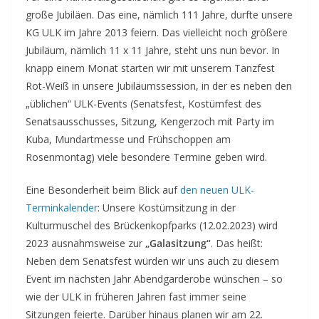
große Jubiläen. Das eine, nämlich 111 Jahre, durfte unsere
KG ULK im Jahre 2013 feiern. Das vielleicht noch größere
Jubiläum, nämlich 11 x 11 Jahre, steht uns nun bevor. In
knapp einem Monat starten wir mit unserem Tanzfest
Rot-Weiß in unsere Jubiläumssession, in der es neben den
„üblichen“ ULK-Events (Senatsfest, Kostümfest des
Senatsausschusses, Sitzung, Kengerzoch mit Party im
Kuba, Mundartmesse und Frühschoppen am
Rosenmontag) viele besondere Termine geben wird.
Eine Besonderheit beim Blick auf
den neuen ULK-
Terminkalender
: Unsere Kostümsitzung in der
Kulturmuschel des Brückenkopfparks (12.02.2023) wird
2023 ausnahmsweise zur
„Galasitzung“
. Das heißt:
Neben dem Senatsfest würden wir uns auch zu diesem
Event im nächsten Jahr Abendgarderobe wünschen – so
wie der ULK in früheren Jahren fast immer seine
Sitzungen feierte. Darüber hinaus planen wir am 22.