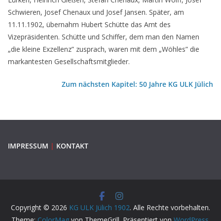
Schwieren, Josef Chenaux und Josef Jansen. Später, am
11.11.1902, übernahm Hubert Schütte das Amt des
Vizepräsidenten. Schütte und Schiffer, dem man den Namen
„die kleine Exzellenz” zusprach, waren mit dem „Wöhles” die
markantesten Gesellschaftsmitglieder.
Zum nächsten Kapitel: 50 Jahre KG ULK Jülich
IMPRESSUM
|
KONTAKT
Copyright © 2026
KG ULK Jülich 1902
. Alle Rechte vorbehalten.
Theme:
ColorMag
von ThemeGrill. Präsentiert von
WordPress
.