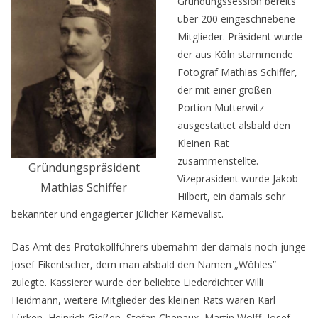
Gründungssession bereits
über 200 eingeschriebene
Mitglieder. Präsident wurde
der aus Köln stammende
Fotograf Mathias Schiffer,
der mit einer großen
Portion Mutterwitz
ausgestattet alsbald den
Kleinen Rat
zusammenstellte.
Gründungspräsident
Vizepräsident wurde Jakob
Mathias Schiffer
Hilbert, ein damals sehr
bekannter und engagierter Jülicher Karnevalist.
Das Amt des Protokollführers übernahm der damals noch junge
Josef Fikentscher, dem man alsbald den Namen „Wöhles”
zulegte. Kassierer wurde der beliebte Liederdichter Willi
Heidmann, weitere Mitglieder des kleinen Rats waren Karl
Lürken, Heinrich Gießen, Stefan Chenaux, Martin Wolff, Josef