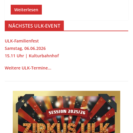
Weiterlesen
NÄCHSTES ULK-EVENT
ULK-Familienfest
Samstag, 06.06.2026
15.11 Uhr | Kulturbahnhof
Weitere ULK-Termine...